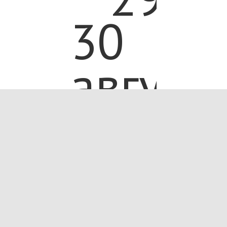
30
август
в г.
Тара
проше