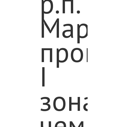
р.п.
Марья
проше
I
зонал
чемпи