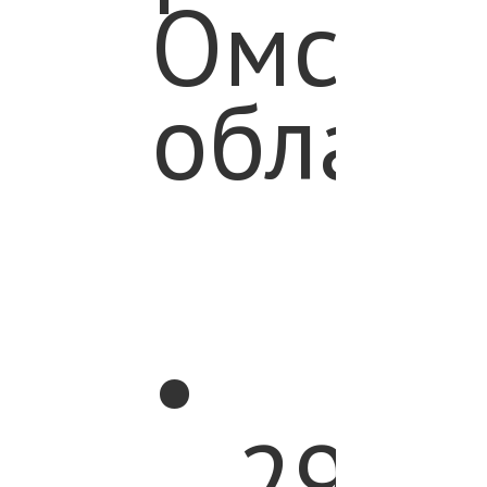
Омско
област
•
29-