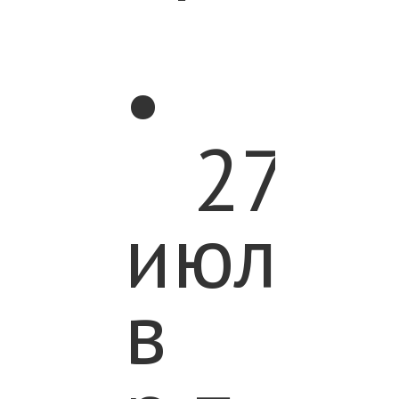
•
27
июля
в