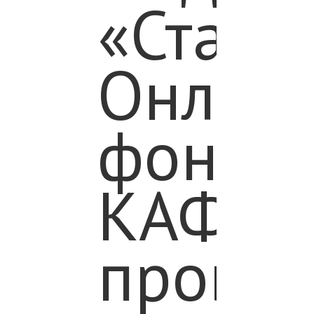
«Статус
Онлай
фонда
КАФ
провед