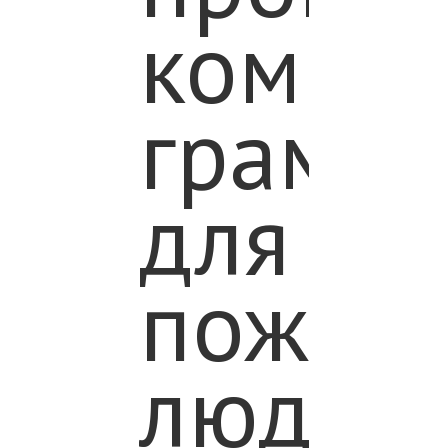
компь
грамот
для
пожил
людей