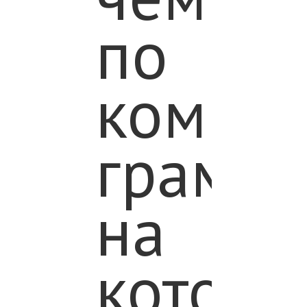
по
компь
грамот
на
которо