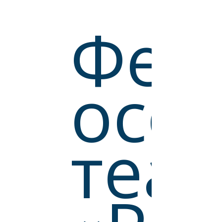
Фес
осо
теа