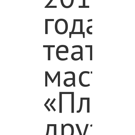
года
театра
мастер
«План
друзей