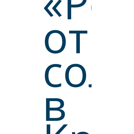
«Ро
от
сол
в