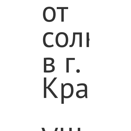
от
солнца
в г.
Красно