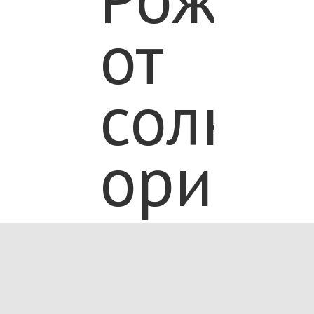
от
солнца
ориен
на
укреп