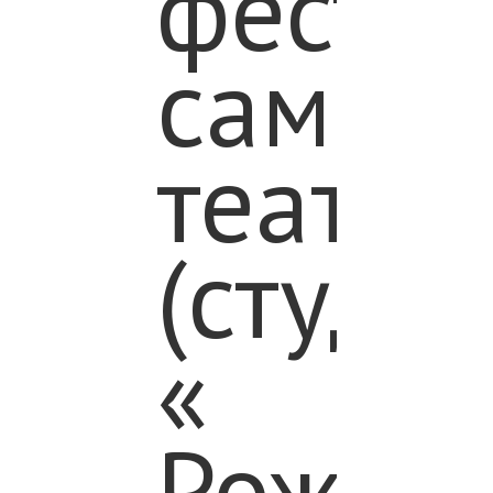
фестив
самод
театро
(студий
«
Рожде