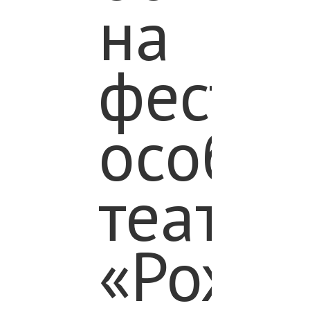
на
фестив
особы
театро
«Рожд