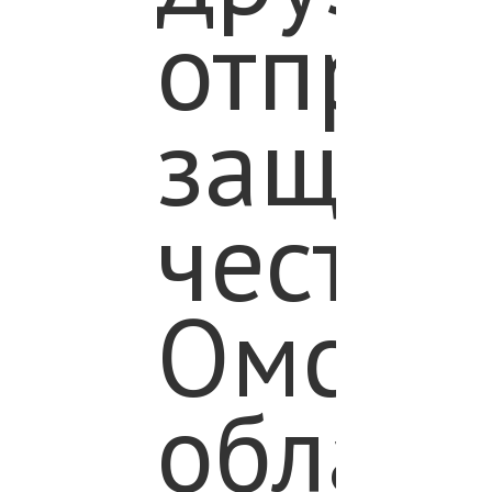
отправ
защищ
честь
Омско
област