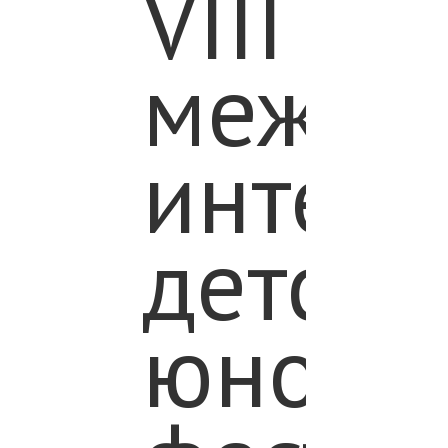
VIII
межре
интег
детско
юноше