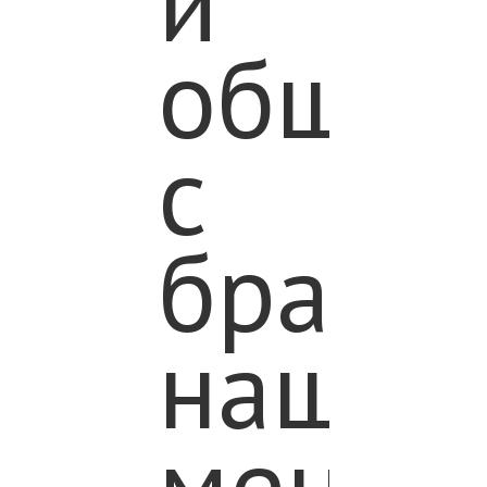
и
общен
с
брать
нашим
меньш