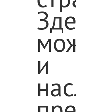
Здесь
можно
и
наслад
прекр