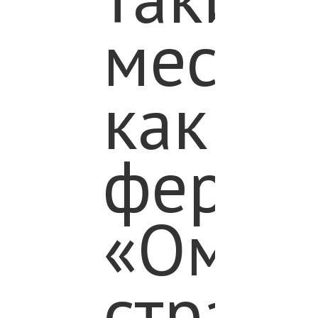
мест,
как
ферма
«Омск
страус»