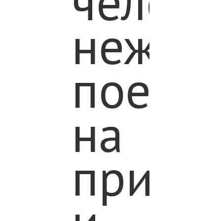
челове
нежел
поезд
на
приро