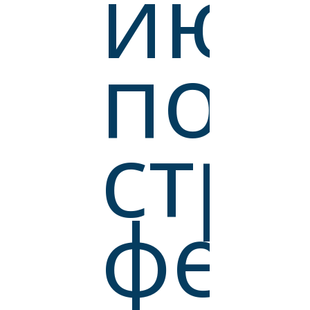
июн
пос
стр
фер