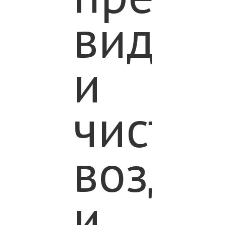
видам
и
чисты
воздух
и