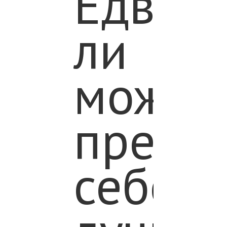
Едва
ли
можно
предст
себе