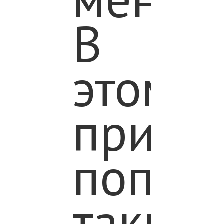
В
этом
причи
попул
таких