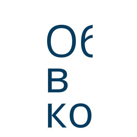
Общ
в
кон