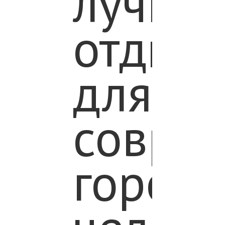
лучши
отдых
для
совре
городс