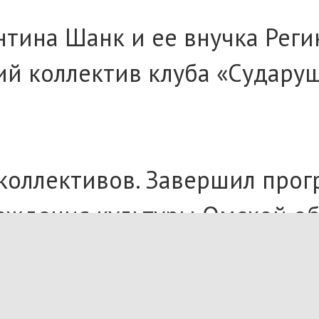
нтина Шанк и ее внучка Рег
 коллектив клуба «Сударушки
 коллективов. Завершил прог
еждения культуры Омской об
обедителей фестиваля в ном