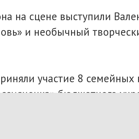
на на сцене выступили Вале
овь» и необычный творческий
 приняли участие 8 семейных
оссияночка» бюджетного учр
сь церемония награждения п