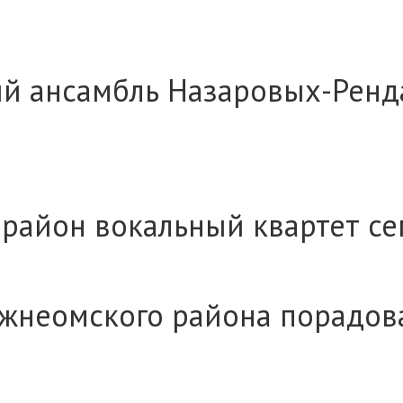
й ансамбль Назаровых-Ренда
район вокальный квартет с
Нижнеомского района порад