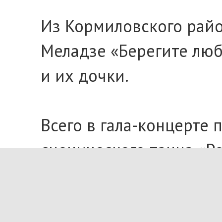
Из Кормиловского райо
Меладзе «Берегите люб
и их дочки.
Всего в гала-концерте
сценического танца «Р
В заключении состояла