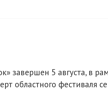
сок» завершен
5 августа, в 
церт областного фестиваля с