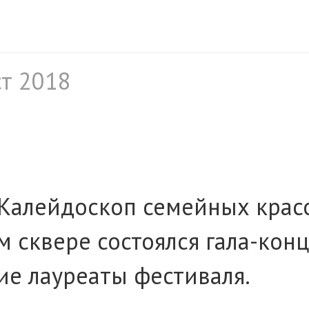
ст 2018
«Калейдоскоп семейных кра
м сквере состоялся гала-кон
ие лауреаты фестиваля.