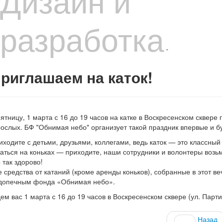
Дизайн и
разработка
-
риглашаем на каток!
пятницу, 1 марта с 16 до 19 часов на катке в Воскресенском сквер
рослых. БФ "Обнимая небо" организует такой праздник впервые и б
иходите с детьми, друзьями, коллегами, ведь каток — это классный
таться на коньках — приходите, наши сотрудники и волонтеры возьму
 так здорово!
е средства от катаний (кроме аренды коньков), собранные в этот
допечным фонда «Обнимая небо».
ем вас 1 марта с 16 до 19 часов в Воскресенском сквере (ул. Парти
Назад