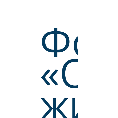
Фон
«Об
жиз