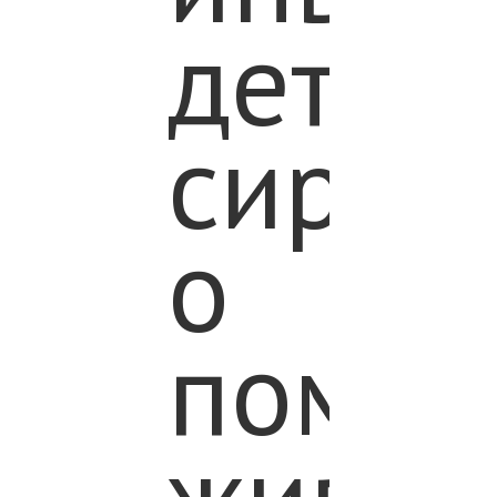
детям
сирот
о
помо
живот