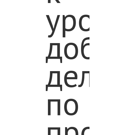
урока
добры
дел
по
прогр