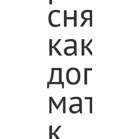
сняты
как
допол
матер
к