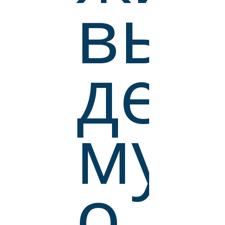
вып
дев
мул
о