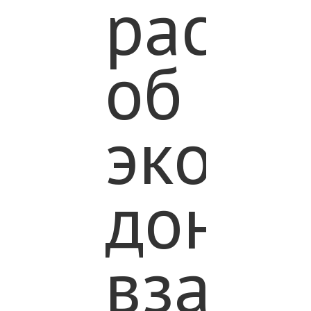
расск
об
эколог
донорс
взаим