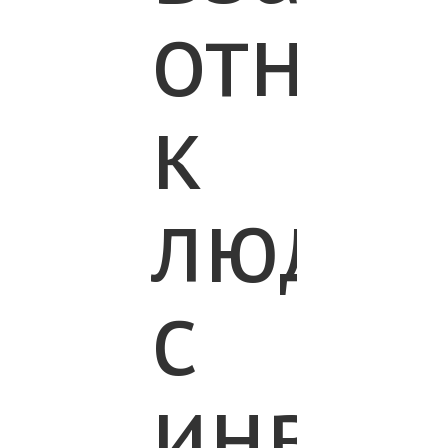
отнош
к
людя
с
инвал