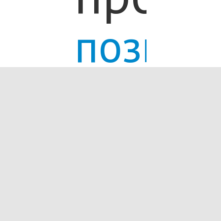
позити
привыч
котор
реали