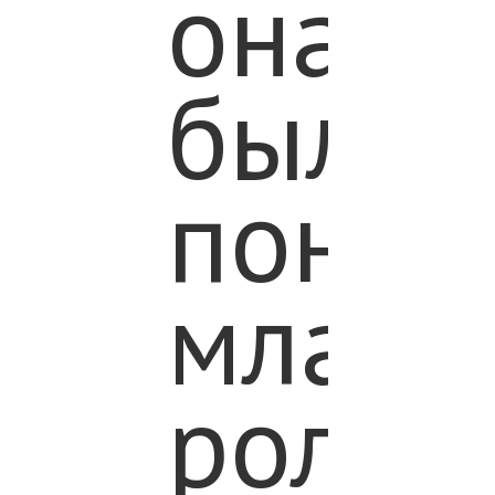
она
была
понят
младш
ролик