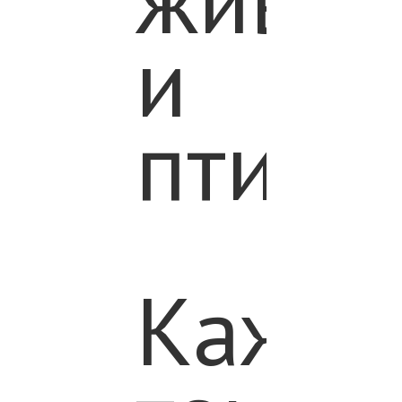
и
птица
Кажд