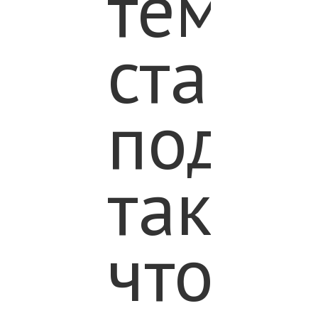
тему
стара
подат
так,
чтобы