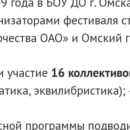
19 года в БОУ ДО г. Омс
анизаторами фестиваля 
рчества ОАО» и Омский 
и участие
16 коллективо
атика, эквилибристика);
сной программы подвод