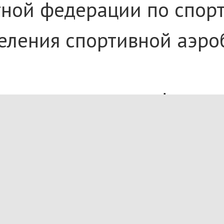
тной федерации по спорт
деления спортивной аэр
дных цирковых фестивал
ого шоу «Ах Лиз». Возд
 - Директор БОУ ДО г. 