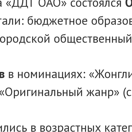
ка «ДДТ ОАО» состоялся
О
стали: бюджетное образ
городской общественный
в
в номинациях: «
Жонгли
 «Оригинальный жанр» (с
ились в
возрастных катег