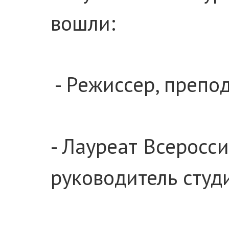
вошли:
- Режиссер, препо
- Лауреат Всеросс
руководитель сту