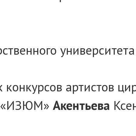
рственного университета
 конкурсов артистов ци
а «ИЗЮМ»
Акентьева
Ксен