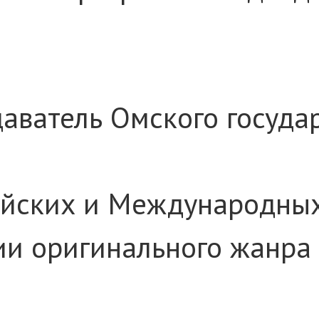
даватель Омского госуда
ийских и Международных
дии оригинального жанр