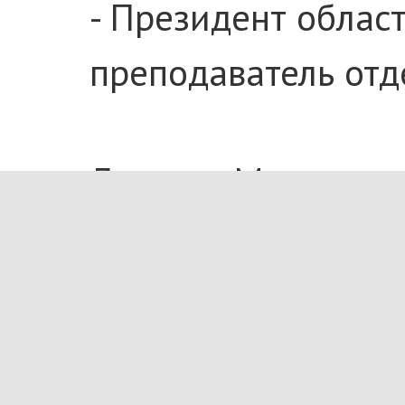
- Президент облас
преподаватель от
Лауреат Междунаро
Солистка Латвийск
Председатель жюри