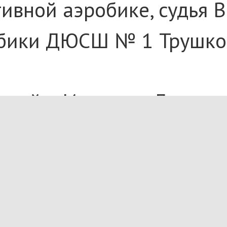
ивной аэробике, судья 
обики ДЮСШ № 1 Трушко
ей в Италии и Латвии. 
ушная гимнастка Екатер
Омска «ДДТ ОАО» Плоцка