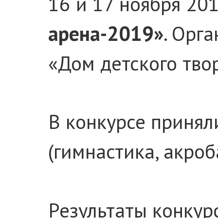
16 и 17 ноября 20
арена-2019»
. Орг
«Дом детского тво
В конкурсе принял
(гимнастика, акроб
Результаты конкур