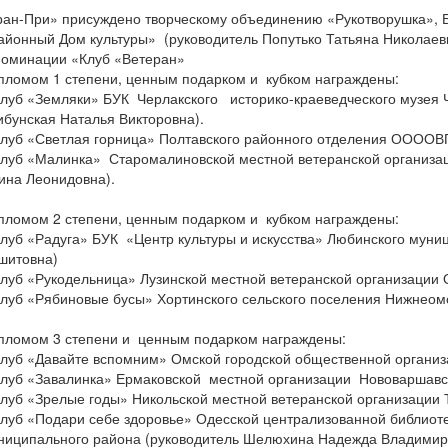
ран-При» присуждено творческому объединению «Рукотворушка»,
айонный Дом культуры» (руководитель Попутько Татьяна Николаев
номинации «Клуб «Ветеран»
пломом 1 степени, ценным подарком и кубком награждены:
Клуб «Земляки» БУК Черлакского историко-краеведческого музея 
ибунская Наталья Викторовна).
Клуб «Светлая горница» Полтавского районного отделения ООООВП
Клуб «Малинка» Старомалиновской местной ветеранской организа
ина Леонидовна).
пломом 2 степени, ценным подарком и кубком награждены:
Клуб «Радуга» БУК «Центр культуры и искусства» Любинского мун
шитовна)
Клуб «Рукодельница» Лузинской местной ветеранской организаци
Клуб «Рябиновые бусы» Хортинского сельского поселения Нижнео
пломом 3 степени и ценным подарком награждены:
Клуб «Давайте вспомним» Омской городской общественной организ
Клуб «Завалинка» Ермаковской местной организации Нововаршав
Клуб «Зрелые годы» Никольской местной ветеранской организации
Клуб «Подари себе здоровье» Одесской централизованной библиот
ниципального района (руководитель Шелюхина Надежда Владимир