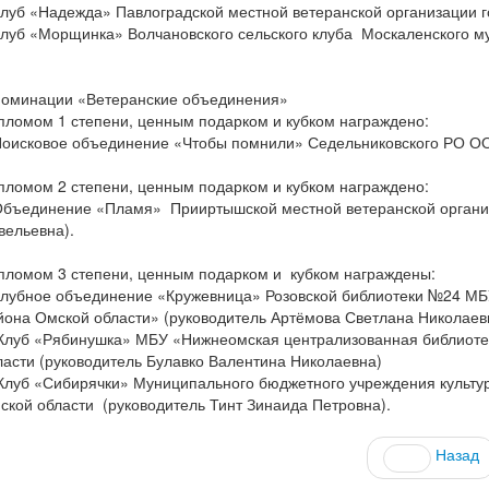
Клуб «Надежда» Павлоградской местной ветеранской организации г
Клуб «Морщинка» Волчановского сельского клуба Москаленского му
номинации «Ветеранские объединения»
пломом 1 степени, ценным подарком и кубком награждено:
Поисковое объединение «Чтобы помнили» Седельниковского РО ОО
пломом 2 степени, ценным подарком и кубком награждено:
Объединение «Пламя» Прииртышской местной ветеранской органи
вельевна).
пломом 3 степени, ценным подарком и кубком награждены:
Клубное объединение «Кружевница» Розовской библиотеки №24 МБ
йона Омской области» (руководитель Артёмова Светлана Николаев
 Клуб «Рябинушка» МБУ «Нижнеомская централизованная библиот
ласти (руководитель Булавко Валентина Николаевна)
 Клуб «Сибирячки» Муниципального бюджетного учреждения культу
ской области (руководитель Тинт Зинаида Петровна).
Назад