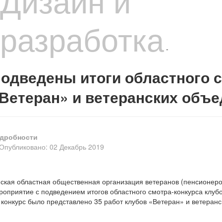
Дизайн и
разработка
-
одведены итоги областного с
Ветеран» и ветеранских объ
дробности
Опубликовано: 02 Декабрь 2019
ская областная общественная организация ветеранов (пенсионеров
роприятие с подведением итогов областного смотра-конкурса клуб
 конкурс было представлено 35 работ клубов «Ветеран» и ветеран