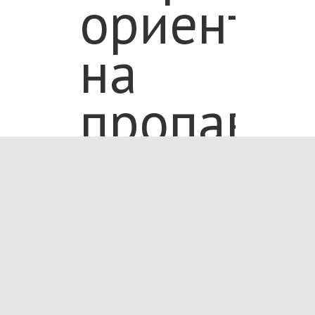
ориентир
на
пропавше
в
распрост
по