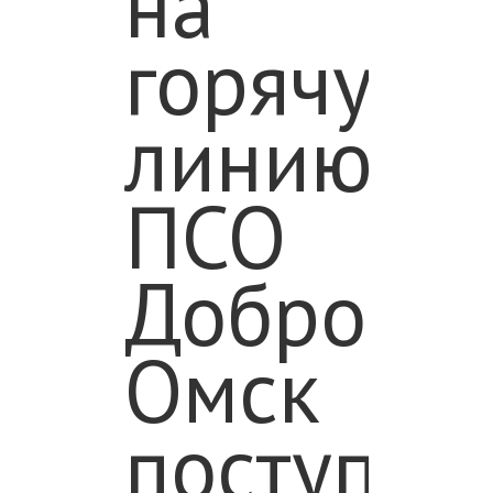
на
горячую
линию
ПСО
Доброспа
Омск
поступил