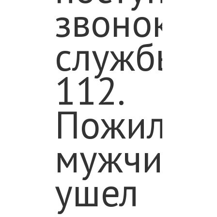
звонок
службы
112.
Пожилой
мужчина
ушел