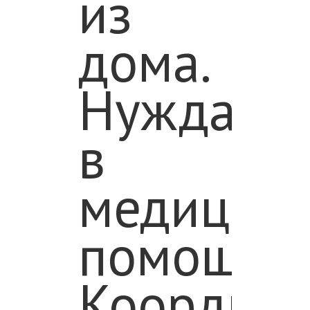
из
дома.
Нуждаетс
в
медицин
помощи.
Координ