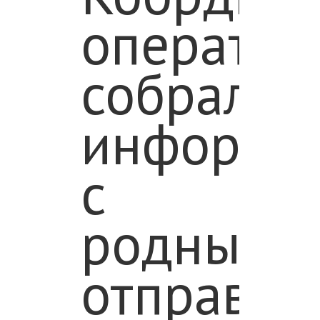
оператив
собрали
информа
с
родных,
отправил