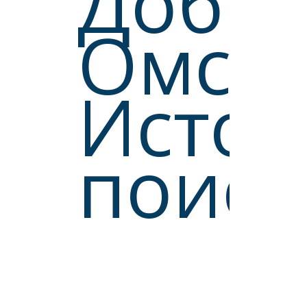
Добро
Омск.
Истор
поиск