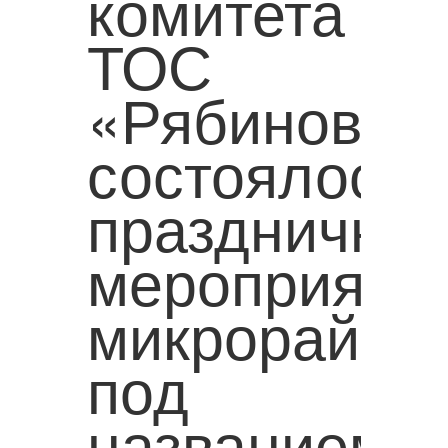
комитета
ТОС
«Рябиновка
состоялось
празднично
мероприяти
микрорайон
под
названием