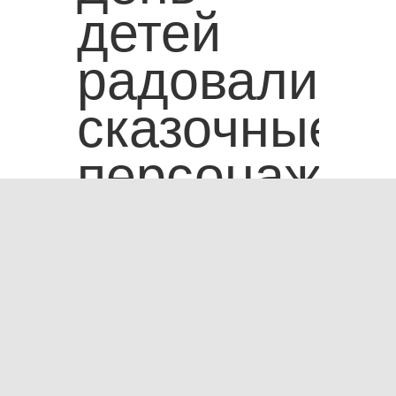
детей
радовали
сказочные
персонажи:
Зима,
Ёлка,
Заяц,
Лошадь,