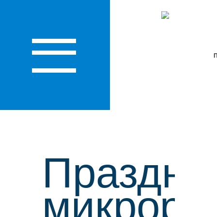
КО
Праздни
микрора