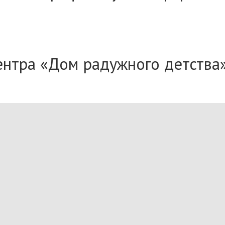
нтра «Дом радужного детства»
й деятельности, целью которо
 семей.