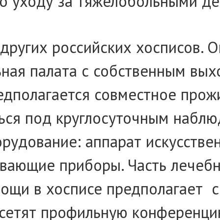
о уходу за тяжелобольными де
 других российских хосписов.
ьная палата с собственным вы
дполагается совместное прожи
ться под круглосуточным набл
рудование: аппарат искусствен
ающие приборы. Часть лечебно
ощи в хосписе предполагает с
осетят профильную конференци