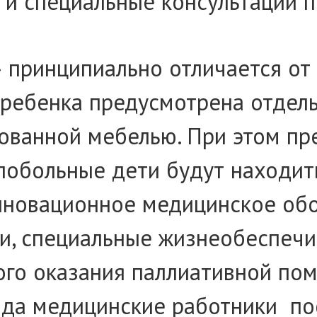
и специальные консультации п
 принципиально отличается от
 ребенка предусмотрена отдел
ованной мебелью. При этом пре
ёлобольные дети будут находи
нновационное медицинское обо
, специальные жизнеобеспечив
го оказания паллиативной пом
года медицинские работники п