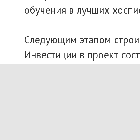
обучения в лучших хоспи
Следующим этапом строит
Инвестиции в проект сос
--
*
Паллиативная помощь
–
неизлечимыми болезнями 