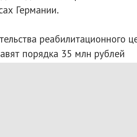
сах Германии.
ельства реабилитационного це
тавят порядка 35 млн рублей
 направление медико-социально
и улучшение качества жизни их