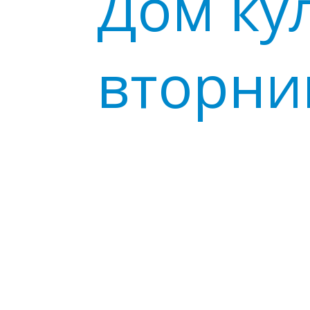
Дом ку
вторник