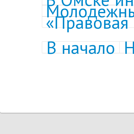
Молодежны
«Правовая 
В начало
Н