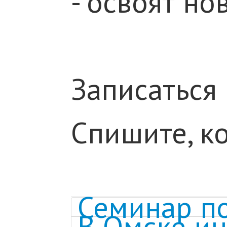
- освоят н
Записаться
Спишите, к
Семинар п
В Омске ин