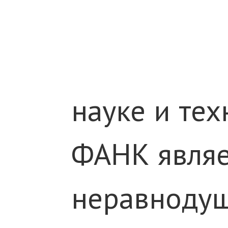
науке и
тех
ФАНК являе
неравнодуш