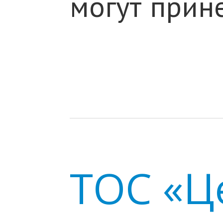
могут прине
ТОС «Ц