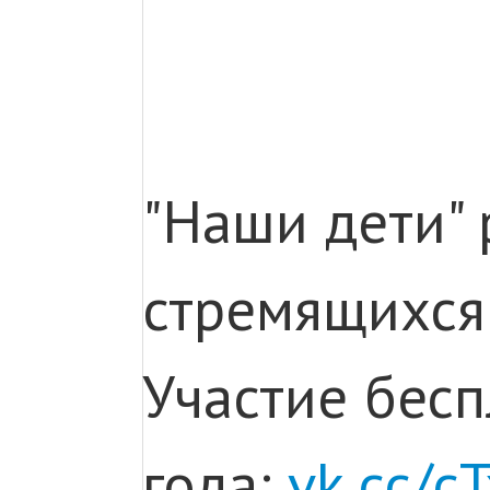
"Наши дети" 
стремящихся
Участие бесп
года:
vk.cc/c