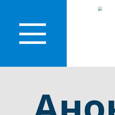
О
ЛАСТИ
Ано