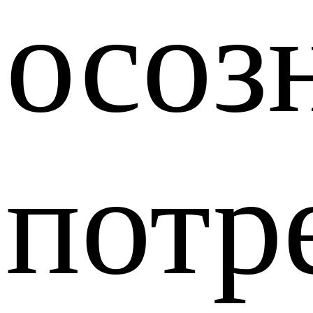
осоз
потр