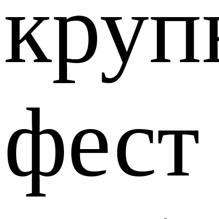
круп
фест