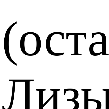
(ост
Лиз