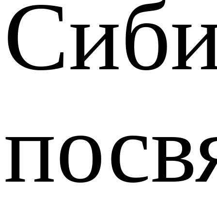
Сиби
посв