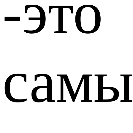
-это
самы