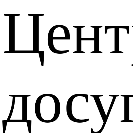
Цент
досу