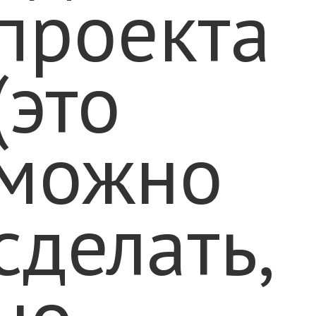
проекта
(это
можно
сделать,