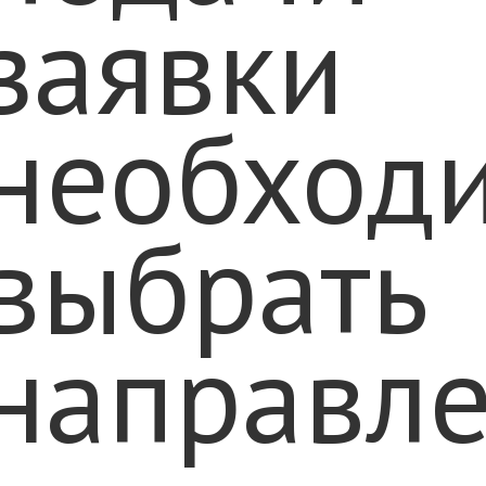
заявки
необход
выбрать
направле