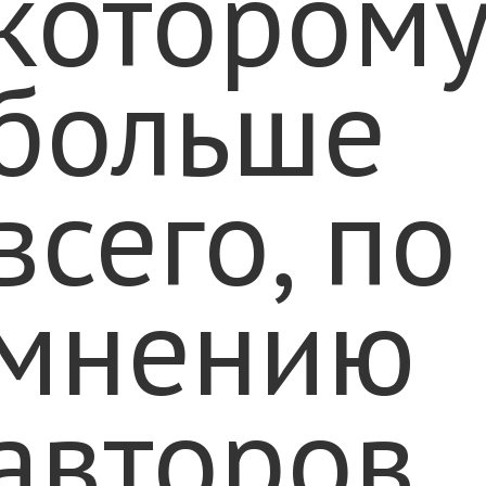
котором
больше
всего, по
мнению
авторов