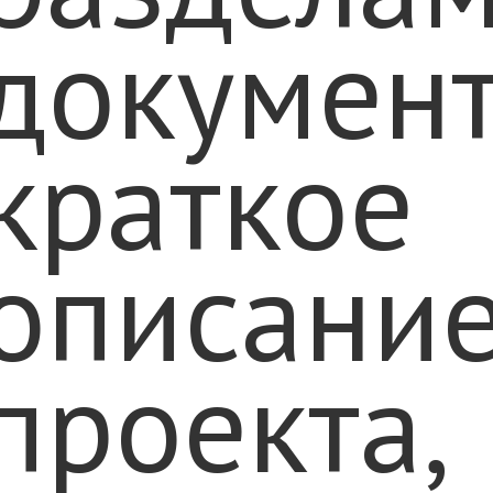
документ
краткое
описани
проекта,