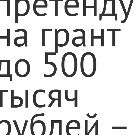
претенд
на грант
до 500
тысяч
рублей –