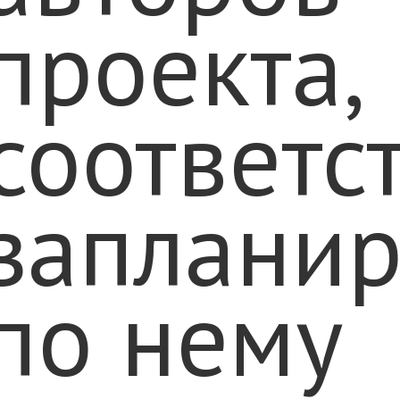
проекта,
соответс
заплани
по нему