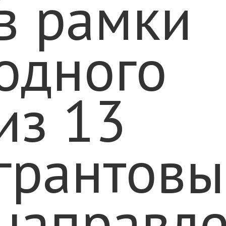
в рамки
одного
из 13
грантовы
направл