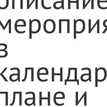
меропри
в
календа
плане и