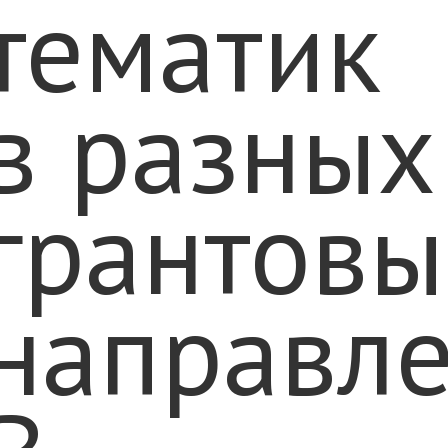
тематик
в разных
грантовы
направле