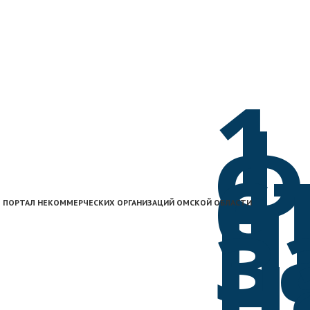
1
ф
с
п
з
ПОРТАЛ НЕКОММЕРЧЕСКИХ ОРГАНИЗАЦИЙ ОМСКОЙ ОБЛАСТИ
н