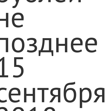
не
позднее
15
сентября