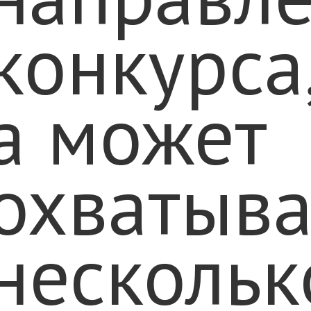
конкурса
а может
охватыва
нескольк