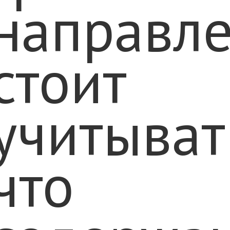
направле
стоит
учитыват
что