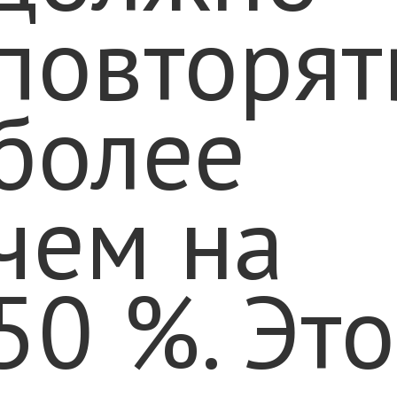
повторят
более
чем на
50 %. Это