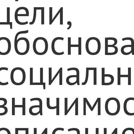
цели,
обоснов
социаль
значимос
описани