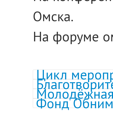
Омска.
На форуме о
Цикл меропр
Благотворит
Молодёжная
Фонд Обнима