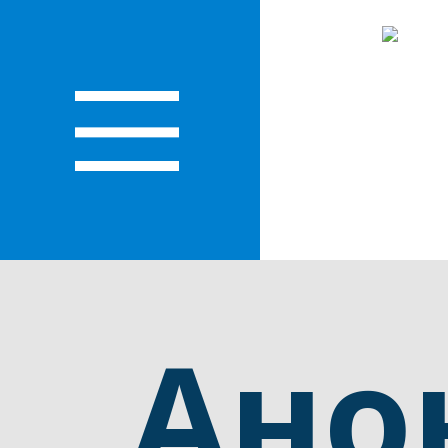
О
ЛАСТИ
Ано