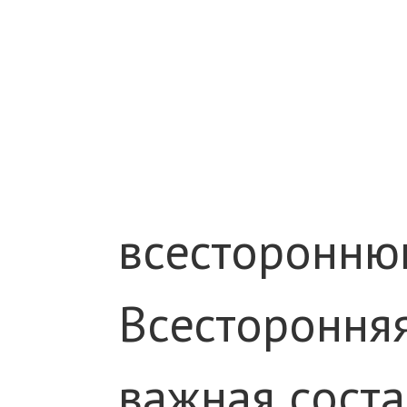
всесторонню
Всестороння
важная сост