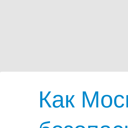
Как Мос
безопас