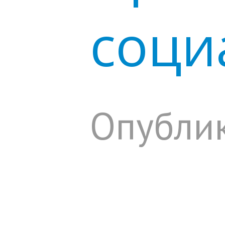
соци
Опублик