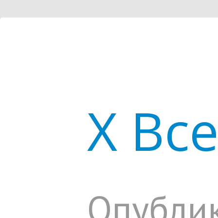
X Вс
Опублик