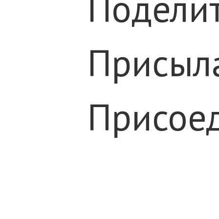
Поделит
Присыл
Присоед