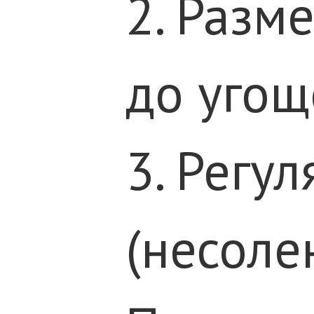
2. Разм
до угощ
3. Регу
(несоле