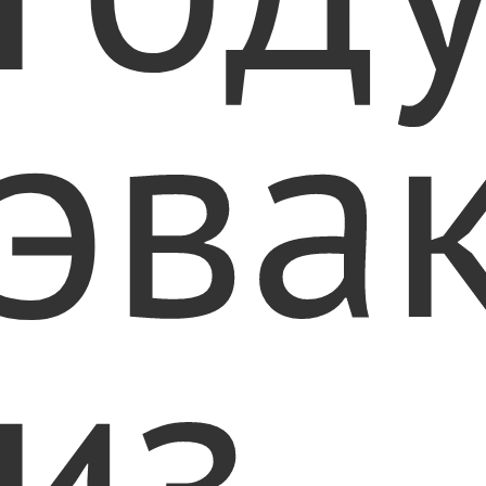
эва
из