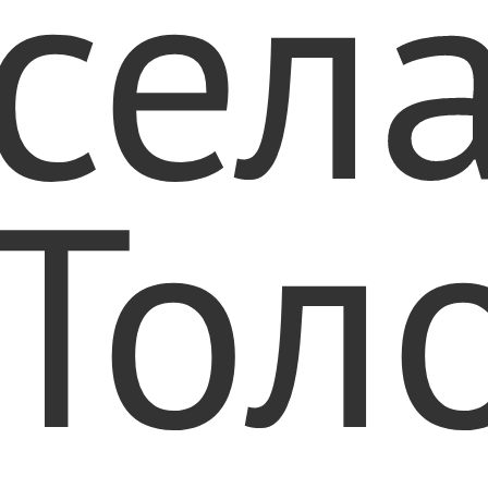
сел
Тол