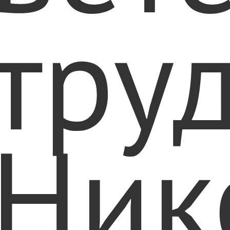
тру
Ник