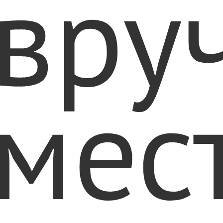
вру
мес