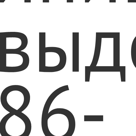
выд
86-