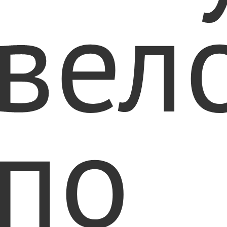
вел
по