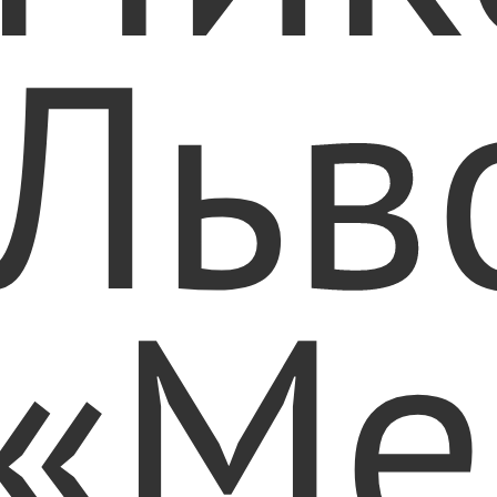
Льв
«Ме