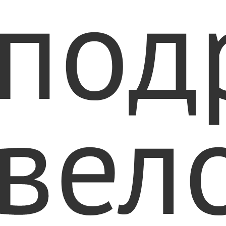
под
вел