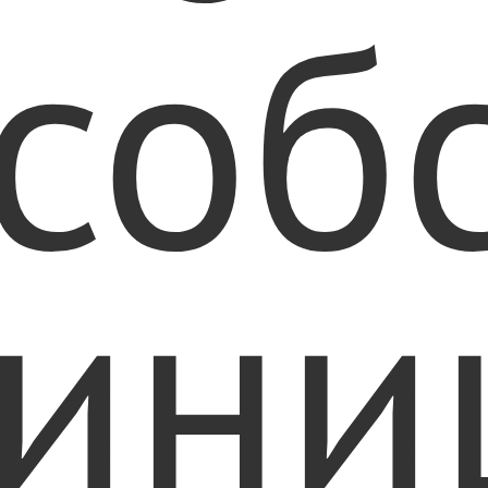
соб
ини