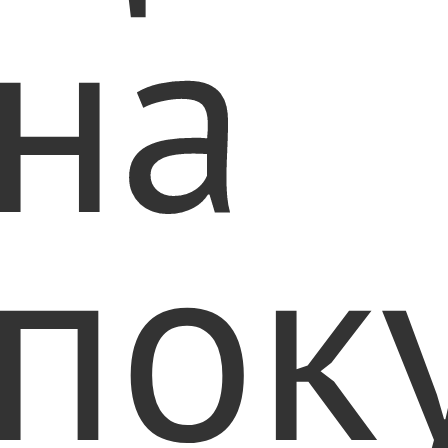
на
пок