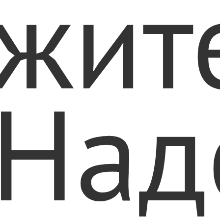
жит
Над