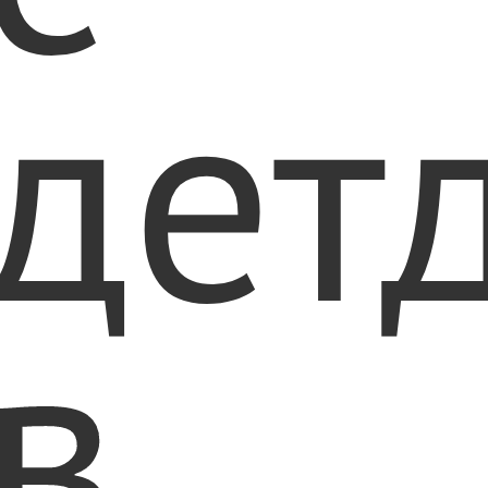
дет
в