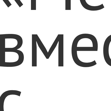
вме
с