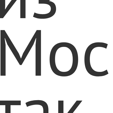
Мос
так