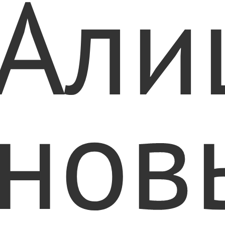
Али
нов