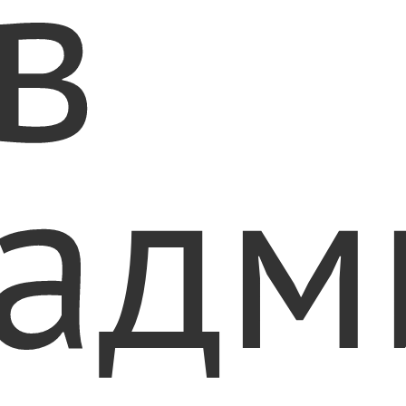
в
адм