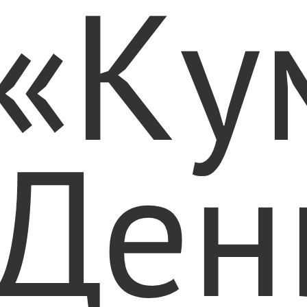
«Ку
Ден