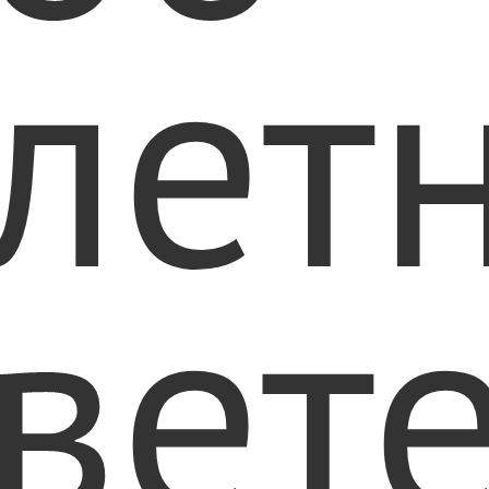
лет
вет