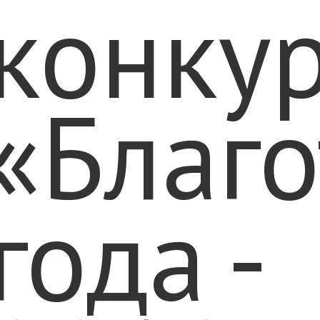
конку
«Благо
года -