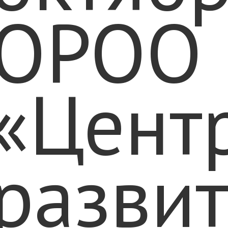
ОРОО
«Цент
разви