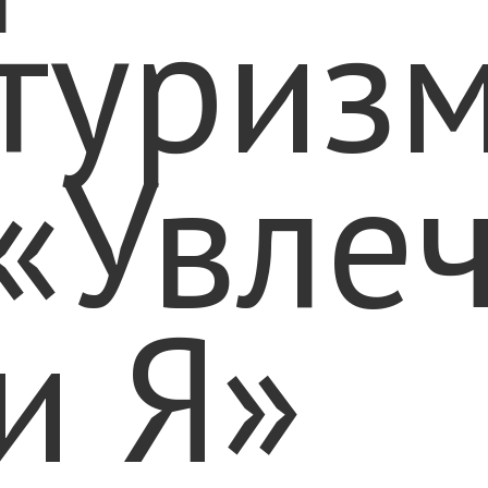
туриз
«Увле
и Я»