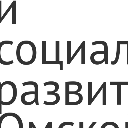
и
социа
разви