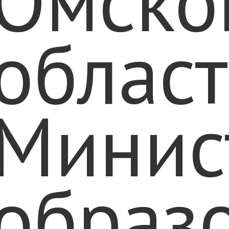
Омско
област
Минис
образ