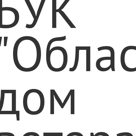
БУК
"Обла
дом