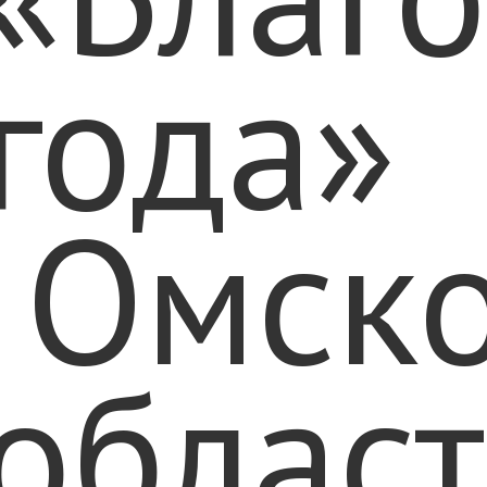
года»
Омск
облас