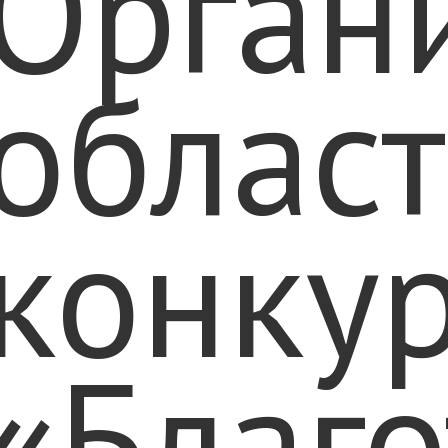
Орган
облас
конку
«Благо