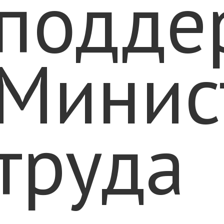
подде
Минис
труда