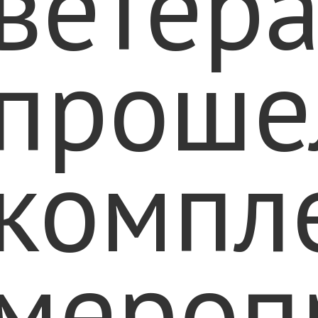
ветера
проше
компл
мероп