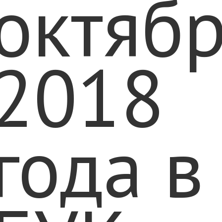
октяб
2018
года в