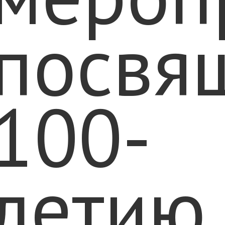
посвя
100-
летию