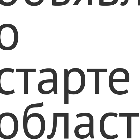
о
старте
облас