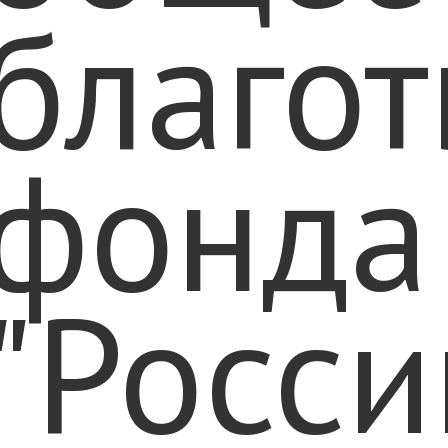
благот
фонда
"Росс