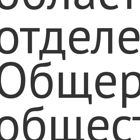
отдел
Общер
общес