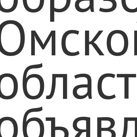
Омско
облас
объяв