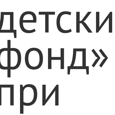
детск
фонд»
при