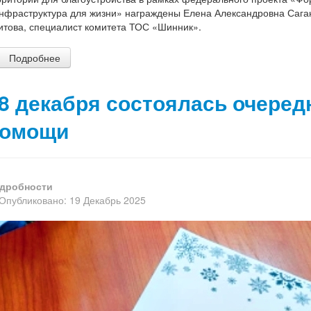
нфраструктура для жизни» награждены Елена Александровна Саган
итова, специалист комитета ТОС «Шинник».
Подробнее
8 декабря состоялась очеред
омощи
дробности
Опубликовано: 19 Декабрь 2025