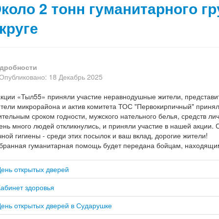
коло 2 тонн гуманитарного г
круге
дробности
Опубликовано: 18 Декабрь 2025
акции «Тыл55» приняли участие неравнодушные жители, представит
тели микрорайона и актив комитета ТОС "Первокирпичный" принял
ительным сроком годности, мужского нательного белья, средств ли
ень много людей откликнулись, и приняли участие в нашей акции. 
чной гигиены - среди этих посылок и ваш вклад, дорогие жители!
бранная гуманитарная помощь будет передана бойцам, находящимся
День открытых дверей
Кабинет здоровья
День открытых дверей в Сударушке