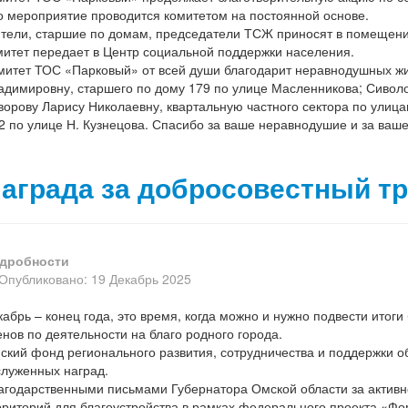
о мероприятие проводится комитетом на постоянной основе.
тели, старшие по домам, председатели ТСЖ приносят в помещение 
митет передает в Центр социальной поддержки населения.
митет ТОС «Парковый» от всей души благодарит неравнодушных жи
адимировну, старшего по дому 179 по улице Масленникова; Сиволо
ворову Ларису Николаевну, квартальную частного сектора по улиц
2 по улице Н. Кузнецова. Спасибо за ваше неравнодушие и за ваше
аграда за добросовестный т
дробности
Опубликовано: 19 Декабрь 2025
кабрь – конец года, это время, когда можно и нужно подвести итоги
енов по деятельности на благо родного города.
ский фонд регионального развития, сотрудничества и поддержки о
служенных наград.
агодарственными письмами Губернатора Омской области за активно
рриторий для благоустройства в рамках федерального проекта «Ф