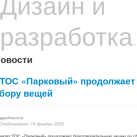
Дизайн и
разработка
-
овости
ТОС «Парковый» продолжает 
бору вещей
дробности
Опубликовано: 19 Декабрь 2025
митет ТОС «Парковый» продолжает благотворительную акцию по с