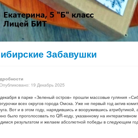
ибирские Забавушки
дробности
Опубликовано: 19 Декабрь 2025
 декабря в парке «Зеленый остров» прошли массовые гуляния «Си
егурочки всех округов города Омска. Уже не первый год актив ко
руга. Вот и в этом году, нарядившись и вооружившись атрибутикой, 
жно было проголосовать по QR-коду, указанному на интерактивном 
рдимся результатом и желаем абсолютной победы в следующем год