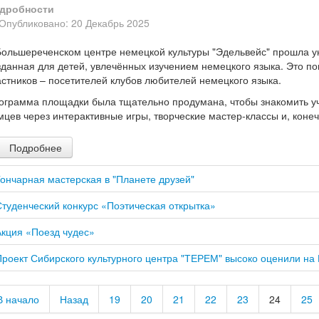
дробности
Опубликовано: 20 Декабрь 2025
Большереченском центре немецкой культуры "Эдельвейс" прошла у
зданная для детей, увлечённых изучением немецкого языка. Это 
астников – посетителей клубов любителей немецкого языка.
ограмма площадки была тщательно продумана, чтобы знакомить уча
мцев через интерактивные игры, творческие мастер-классы и, коне
Подробнее
Гончарная мастерская в "Планете друзей"
Студенческий конкурс «Поэтическая открытка»
Акция «Поезд чудес»
Проект Сибирского культурного центра "ТЕРЕМ" высоко оценили на
В начало
Назад
19
20
21
22
23
24
25