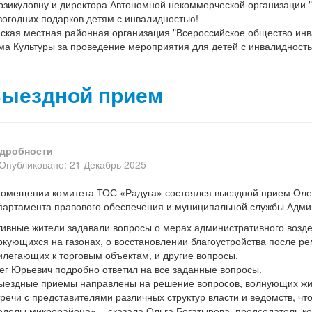
рзикуловну и директора Автономной некоммерческой организации 
вогодних подарков детям с инвалидностью!
ская местная районная организация "Всероссийское общество инв
ма Культуры за проведение мероприятия для детей с инвалидность
ыездной прием
дробности
Опубликовано: 21 Декабрь 2025
помещении комитета ТОС «Радуга» состоялся выездной прием Олег
партамента правового обеспечения и муниципальной службы Адми
тивные жители задавали вопросы о мерах административного возде
ркующихся на газонах, о восстановлении благоустройства после р
илегающих к торговым объектам, и другие вопросы.
ег Юрьевич подробно ответил на все заданные вопросы.
ыездные приемы направлены на решение вопросов, волнующих жит
тречи с представителями различных структур власти и ведомств, чт
еделы микрорайона», - сказала Ольга Богатырева, председатель к