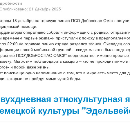
дробности
Опубликовано: 21 Декабрь 2025
чером 18 декабря на горячую линию ПСО Доброспас-Омск поступил
дицинской помощи.
ординаторы оперативно собрали информацию с родных, отправили
м временем первые экипажи приступили к поиску в предполагаемом
оло 22:00 на горячую линию отряда раздался звонок. Очевидец со
формации нашей мобильной группой – свидетельство было подтв
практике ПСО"ДОБРОСПАС-ОМСК" неоднократно -именно простые п
ловеку. Мы хотим поблагодарить каждого – кто не проходит мимо и
огое- и порой даже жизнь.
от поиск-еще одно напоминание о том, что в мире есть место для д
ди, которые не пройдут мимо чужой беды.
вухдневная этнокультурная 
емецкой культуры "Эдельвей